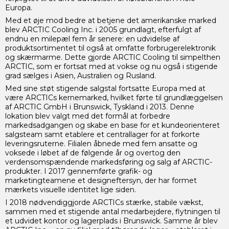
Europa.
Med et øje mod bedre at betjene det amerikanske marked
blev ARCTIC Cooling Inc. i 2005 grundlagt, efterfulgt af
endnu en milepæl fem år senere: en udvidelse af
produktsortimentet til også at omfatte forbrugerelektronik
og skærmarme. Dette gjorde ARCTIC Cooling til simpelthen
ARCTIC, som er fortsat med at vokse og nu også i stigende
grad sælges i Asien, Australien og Rusland.
Med sine støt stigende salgstal fortsatte Europa med at
være ARCTICs kernemarked, hvilket førte til grundlæggelsen
af ​​ARCTIC GmbH i Brunswick, Tyskland i 2013. Denne
lokation blev valgt med det formål at forbedre
markedsadgangen og skabe en base for et kundeorienteret
salgsteam samt etablere et centrallager for at forkorte
leveringsruterne. Filialen åbnede med fem ansatte og
voksede i løbet af de følgende år og overtog den
verdensomspændende markedsføring og salg af ARCTIC-
produkter. I 2017 gennemførte grafik- og
marketingteamene et designeftersyn, der har formet
mærkets visuelle identitet lige siden.
I 2018 nødvendiggjorde ARCTICs stærke, stabile vækst,
sammen med et stigende antal medarbejdere, flytningen til
et udvidet kontor og lagerplads i Brunswick. Samme år blev