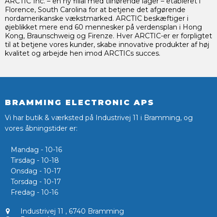
ARCTIC Inc. – en ny filial med tilhørende lager – etableret i
Florence, South Carolina for at betjene det afgørende
nordamerikanske vækstmarked. ARCTIC beskæftiger i
øjeblikket mere end 60 mennesker på verdensplan i Hong
Kong, Braunschweig og Firenze. Hver ARCTIC-er er forpligtet
til at betjene vores kunder, skabe innovative produkter af høj
kvalitet og arbejde hen imod ARCTICs succes.
BRAMMING ELECTRONIC APS
Vi har butik & værksted på Industrivej 11 i Bramming, og
vores åbningstider er:
Mandag - 10-16
Tirsdag - 10-18
Onsdag - 10-17
Torsdag - 10-17
Fredag - 10-16
Industrivej 11
,
6740 Bramming