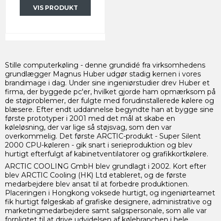
VIS PRODUKT
Stille computerkøling - denne grundidé fra virksomhedens
grundlægger Magnus Huber udgør stadig kernen i vores
brandimage i dag. Under sine ingeniørstudier drev Huber et
firma, der byggede pc'er, hvilket gjorde ham opmærksom på
de støjproblemer, der fulgte med forudinstallerede kølere og
blæsere. Efter endt uddannelse begyndte han at bygge sine
første prototyper i 2001 med det mål at skabe en
køleløsning, der var lige så støjsvag, som den var
overkommelig. Det første ARCTIC-produkt - Super Silent
2000 CPU-køleren - gik snart i serieproduktion og blev
hurtigt efterfulgt af kabinetventilatorer og grafikkortkølere.
ARCTIC COOLING GmbH blev grundlagt i 2002. Kort efter
blev ARCTIC Cooling (HK) Ltd etableret, og de første
medarbejdere blev ansat til at forbedre produktionen.
Placeringen i Hongkong voksede hurtigt, og ingeniørteamet
fik hurtigt følgeskab af grafiske designere, administrative og
marketingmedarbejdere samt salgspersonale, som alle var
forpligtet til at drive udvidelsen af ​​kølebranchen i hele