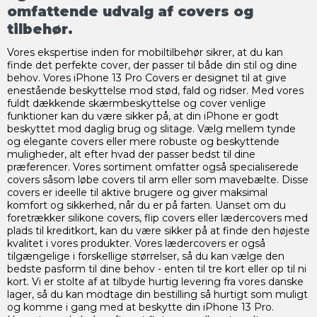
omfattende udvalg af covers og
tilbehør.
Vores ekspertise inden for mobiltilbehør sikrer, at du kan
finde det perfekte cover, der passer til både din stil og dine
behov. Vores iPhone 13 Pro Covers er designet til at give
enestående beskyttelse mod stød, fald og ridser. Med vores
fuldt dækkende skærmbeskyttelse og cover venlige
funktioner kan du være sikker på, at din iPhone er godt
beskyttet mod daglig brug og slitage. Vælg mellem tynde
og elegante covers eller mere robuste og beskyttende
muligheder, alt efter hvad der passer bedst til dine
præferencer. Vores sortiment omfatter også specialiserede
covers såsom løbe covers til arm eller som mavebælte. Disse
covers er ideelle til aktive brugere og giver maksimal
komfort og sikkerhed, når du er på farten. Uanset om du
foretrækker silikone covers, flip covers eller lædercovers med
plads til kreditkort, kan du være sikker på at finde den højeste
kvalitet i vores produkter. Vores lædercovers er også
tilgængelige i forskellige størrelser, så du kan vælge den
bedste pasform til dine behov - enten til tre kort eller op til ni
kort. Vi er stolte af at tilbyde hurtig levering fra vores danske
lager, så du kan modtage din bestilling så hurtigt som muligt
og komme i gang med at beskytte din iPhone 13 Pro.