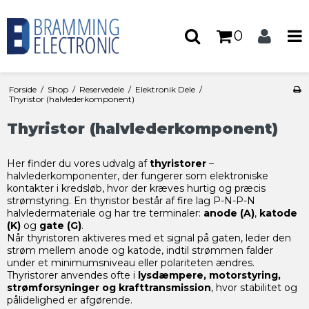
0
Forside
/
Shop
/
Reservedele
/
Elektronik Dele
/
Thyristor (halvlederkomponent)
Thyristor (halvlederkomponent)
Her finder du vores udvalg af
thyristorer
–
halvlederkomponenter, der fungerer som elektroniske
kontakter i kredsløb, hvor der kræves hurtig og præcis
strømstyring. En thyristor består af fire lag P-N-P-N
halvledermateriale og har tre terminaler:
anode (A)
,
katode
(K)
og
gate (G)
.
Når thyristoren aktiveres med et signal på gaten, leder den
strøm mellem anode og katode, indtil strømmen falder
under et minimumsniveau eller polariteten ændres.
Thyristorer anvendes ofte i
lysdæmpere, motorstyring,
strømforsyninger og krafttransmission
, hvor stabilitet og
pålidelighed er afgørende.