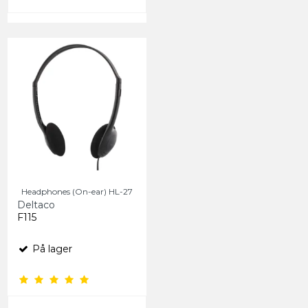
Headphones (On-ear) HL-27
Deltaco
F115
På lager