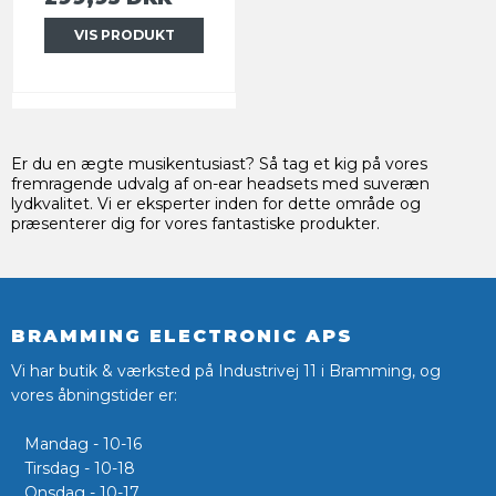
VIS PRODUKT
Er du en ægte musikentusiast? Så tag et kig på vores
fremragende udvalg af on-ear headsets med suveræn
lydkvalitet. Vi er eksperter inden for dette område og
præsenterer dig for vores fantastiske produkter.
BRAMMING ELECTRONIC APS
Vi har butik & værksted på Industrivej 11 i Bramming, og
vores åbningstider er:
Mandag - 10-16
Tirsdag - 10-18
Onsdag - 10-17