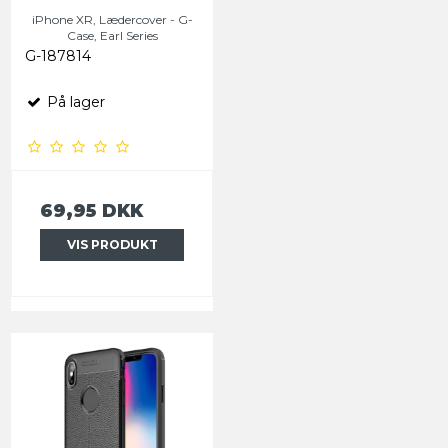
iPhone XR, Lædercover - G-
Case, Earl Series
G-187814
På lager
69,95 DKK
VIS PRODUKT