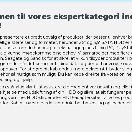
en til vores ekspertkategori in
!
at præsentere et bredt udvalg af produkter, der passer til enhve
kellige størrelser og formater, herunder 2,5" og 3,5" SATA HDD'e
anset om du har brug for ekstra lagerplads til din PC, PlayStatio
alg kunne imødekomme dine behov. Vi samarbejder med flere 
, Seagate og Sandisk for at sikre, at vi kun tilbyder produkter i b
gørende, når det kommer til dine data, og derfor har vi nøje u
gaver. For at gøre dit køb endnu mere bekvemt tilbyder vi hurti
behør så hurtigt som muligt. Du kan købe direkte fra vores online 
ledning og hjælp.
m står altid klar til at assistere dig med enhver udskiftning elle
e hjælpe med udskiftning af din HDD og sikre, at alt fungerer pe
ringsramme, HDD-skruer eller HDD-adapterkabel, vil vores produ
 for. Køb dit næste harddiskprodukt her hos os, og oplev den eks