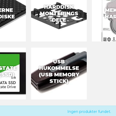
HARDDISK
ERNE
MEK
MONTERINGS
DISKE
HAR
DELE
USB
STATE
HUKOMMELSE
(SSD)
(USB MEMORY
STICK)
Ingen produkter fundet.