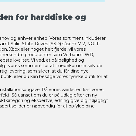
den for harddiske og
r behov og enhver enhed. Vores sortiment inkluderer
r samt Solid State Drives (SSD) såsom M.2, NGFF,
n, Xbox eller noget helt fjerde, vil vores
anerkendte producenter som Verbatim, WD,
edste kvalitet. Vi ved, at pålidelighed og
dvalgt vores sortiment for at imødekomme selv de
g levering, som sikrer, at du får dine nye
butik, eller du kan besøge vores fysiske butik for at
r installationsopgave. På vores værksted kan vores
rfekt. Så uanset om du er på udkig efter en ny
ktkategori og ekspertvejledning give dig nøjagtigt
pertise, der er nødvendig for at opfylde dine