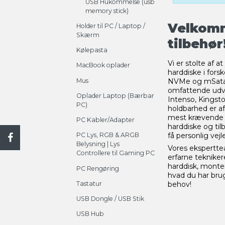
USB Hukommelse (usb
memory stick)
Velkomm
Holder til PC / Laptop /
Skærm
tilbehør
Kølepasta
Vi er stolte af 
MacBook oplader
harddiske i fors
Mus
NVMe og mSata. U
omfattende udv
Oplader Laptop (Bærbar
Intenso, Kingston
PC)
holdbarhed er af
mest krævende op
PC Kabler/Adapter
harddiske og til
få personlig vej
PC Lys, RGB & ARGB
Belysning | Lys
Vores eksperttea
Controllere til Gaming PC
erfarne tekniker
harddisk, monte
PC Rengøring
hvad du har brug
Tastatur
behov!
USB Dongle / USB Stik
USB Hub