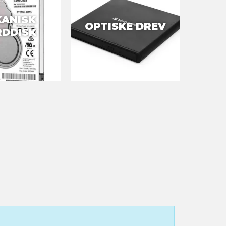
ANISK
OPTISKE DREV
DDISK