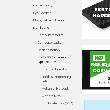
Gamer udstyr
EKST
Lyd/Headset
HARD
Mobil/Tablet Tilbehør
PC Tilbehør
Computerskærm
Computer taske
Dockingstation
HDD / SSD / Lagering /
Optiske drev
SOLID 
Eksterne harddiske
DREV 
Harddisk monterings
dele
Mekanisk Harddisk
Optiske Drev
Solid state drev (SSD)