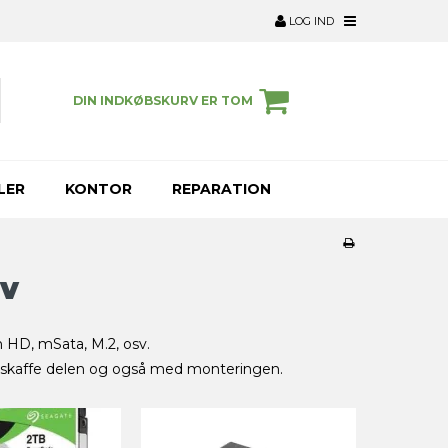
LOG IND
DIN INDKØBSKURV ER TOM
LER
KONTOR
REPARATION
ev
rn HD, mSata, M.2, osv.
at skaffe delen og også med monteringen.