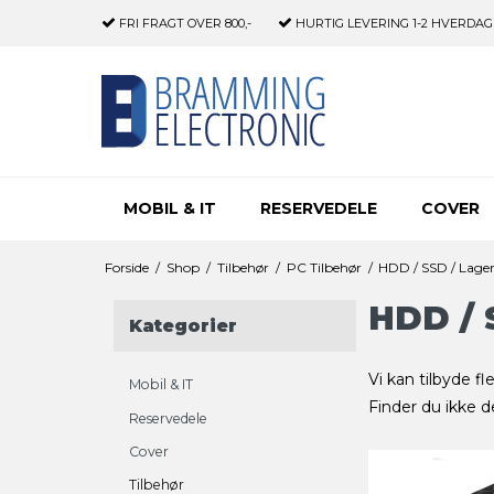
FRI FRAGT
OVER 800,-
HURTIG LEVERING
1-2 HVERDAG
MOBIL & IT
RESERVEDELE
COVER
Forside
/
Shop
/
Tilbehør
/
PC Tilbehør
/
HDD / SSD / Lager
HDD / 
Kategorier
Vi kan tilbyde f
Mobil & IT
Finder du ikke d
Reservedele
Cover
Tilbehør