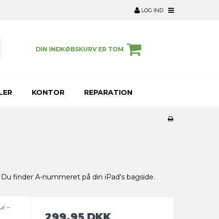
LOG IND
DIN INDKØBSKURV ER TOM
LER
KONTOR
REPARATION
 Du finder A-nummeret på din iPad's bagside.
ur –
t
299,95 DKK