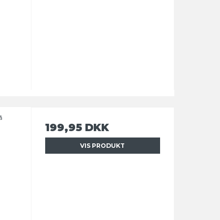
å
199,95 DKK
VIS PRODUKT