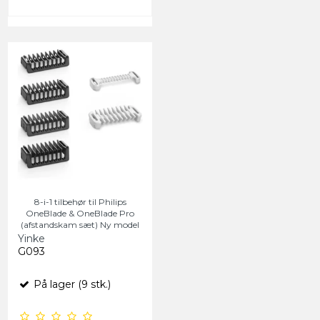
8-i-1 tilbehør til Philips
OneBlade & OneBlade Pro
(afstandskam sæt) Ny model
Yinke
G093
På lager (9 stk.)