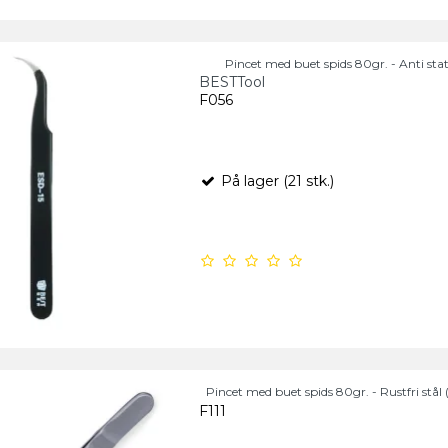
Pincet med buet spids 80gr. - Anti stat
BESTTool
F056
På lager (21 stk.)
Pincet med buet spids 80gr. - Rustfri stål (
F111