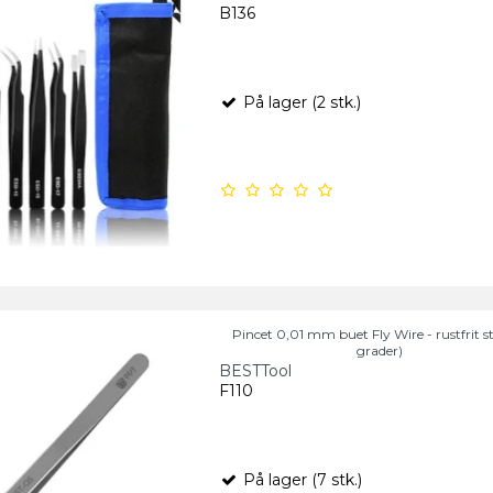
B136
På lager (2 stk.)
Pincet 0,01 mm buet Fly Wire - rustfrit st
grader)
BESTTool
F110
På lager (7 stk.)