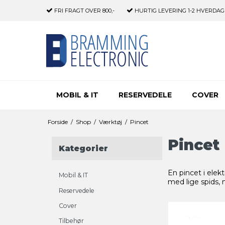
FRI FRAGT
OVER 800,-
HURTIG LEVERING
1-2 HVERDAG
MOBIL & IT
RESERVEDELE
COVER
Forside
/
Shop
/
Værktøj
/
Pincet
Pincet
Kategorier
En pincet i elek
Mobil & IT
med lige spids, 
Reservedele
Cover
Tilbehør