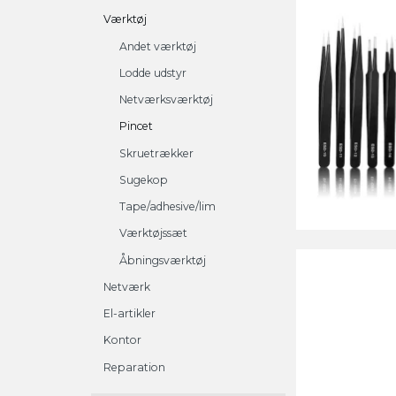
Værktøj
Andet værktøj
Lodde udstyr
Netværksværktøj
Pincet
Skruetrækker
Sugekop
Tape/adhesive/lim
Værktøjssæt
Åbningsværktøj
Netværk
El-artikler
Kontor
Reparation