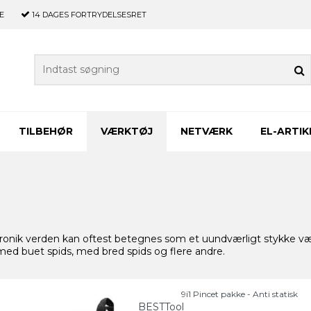
E
14 DAGES
FORTRYDELSESRET
TILBEHØR
VÆRKTØJ
NETVÆRK
EL-ARTIK
tronik verden kan oftest betegnes som et uundværligt stykke værktø
med buet spids, med bred spids og flere andre.
9i1 Pincet pakke - Anti statisk
BESTTool