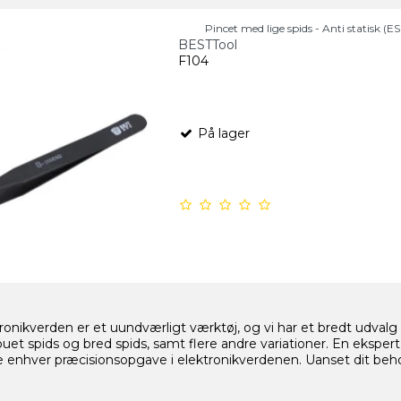
Pincet med lige spids - Anti statisk (E
BESTTool
F104
På lager
tronikverden er et uundværligt værktøj, og vi har et bredt udvalg
buet spids og bred spids, samt flere andre variationer. En eksper
re enhver præcisionsopgave i elektronikverdenen. Uanset dit behov,