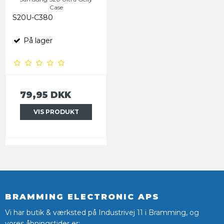
Case
S20U-C380
På lager
79,95 DKK
VIS PRODUKT
BRAMMING ELECTRONIC APS
Vi har butik & værksted på Industrivej 11 i Bramming, og
vores åbningstider er: