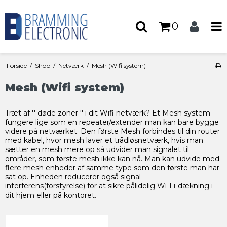
0
Forside
/
Shop
/
Netværk
/
Mesh (Wifi system)
Mesh (Wifi system)
Træt af '' døde zoner ‘' i dit Wifi netværk? Et Mesh system
fungere lige som en repeater/extender man kan bare bygge
videre på netværket. Den første Mesh forbindes til din router
med kabel, hvor mesh laver et trådløsnetværk, hvis man
sætter en mesh mere op så udvider man signalet til
områder, som første mesh ikke kan nå. Man kan udvide med
flere mesh enheder af samme type som den første man har
sat op. Enheden reducerer også signal
interferens(forstyrelse) for at sikre pålidelig Wi-Fi-dækning i
dit hjem eller på kontoret.