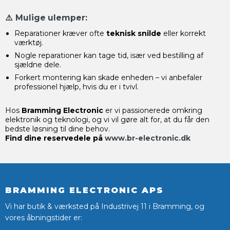
⚠️
Mulige ulemper:
Reparationer kræver ofte
teknisk snilde
eller korrekt
værktøj.
Nogle reparationer kan tage tid, især ved bestilling af
sjældne dele.
Forkert montering kan skade enheden – vi anbefaler
professionel hjælp, hvis du er i tvivl.
Hos
Bramming Electronic
er vi passionerede omkring
elektronik og teknologi, og vi vil gøre alt for, at du får den
bedste løsning til dine behov.
Find dine reservedele på
www.br-electronic.dk
BRAMMING ELECTRONIC APS
Vi har butik & værksted på Industrivej 11 i Bramming, og
vores åbningstider er: