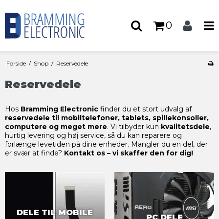
0
Forside
/
Shop
/
Reservedele
Reservedele
Hos
Bramming Electronic
finder du et stort udvalg af
reservedele til mobiltelefoner, tablets, spillekonsoller,
computere og meget mere
. Vi tilbyder kun
kvalitetsdele
,
hurtig levering og høj service, så du kan reparere og
forlænge levetiden på dine enheder. Mangler du en del, der
er svær at finde?
Kontakt os – vi skaffer den for dig!
DELE TIL MOBILE
PC DELE