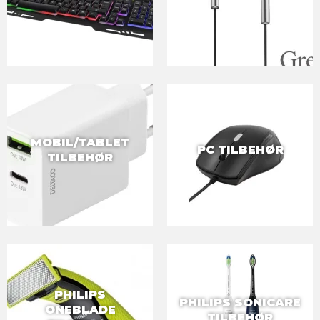
MOBIL/TABLET
PC TILBEHØR
TILBEHØR
PHILIPS
PHILIPS SONICARE
ONEBLADE
TILBEHØR