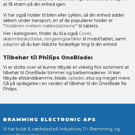
at få strøm på din enhed igen.
Vi har også holder til bilen eller cyklen, så din enhed sidder
sikkert under transport, en af de populærer holder er
“
Holderen mellem nakkestøtterne
” til tablets.
Her i kategorien, finder du bl.a også
Cover
,
skærmbeskyttelse
,
rengøringsartikler
til mobil/tablet, samt
adapter
så du kan tilslutte forskellige ting til din enhed.
Tilbehør til Philips OneBlade:
Vi er stolte over at kunne tilbyde et virkelig flot sortiment at
tilbehør til OneBlade trimmer og barbermaskiner. Vi kan
tilbyde afstandskamme, blade,
oplader
, etui og meget mere.
Gå på opdagelse i en verden af tilbehør til din OneBlade fra
Philips.
BRAMMING ELECTRONIC APS
Vi har butik & værksted på Industrivej 11 i Bramming, og