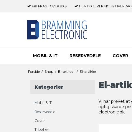
FRI FRAGT
OVER 800,-
HURTIG LEVERING
1-2 HVERDAG
MOBIL & IT
RESERVEDELE
COVER
Forside
/
Shop
/
El-artikler
/
El-artikler
El-artik
Kategorier
Vi har prøvet at 
Mobil & IT
rigtig skarpe pri
electronic.dk
Reservedele
Cover
Tilbehør