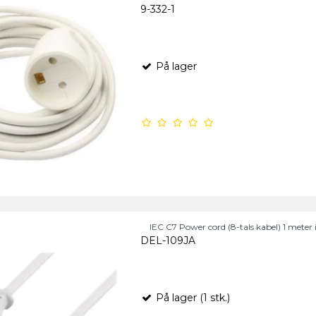
9-332-1
På lager
IEC C7 Power cord (8-tals kabel) 1 meter 
DEL-109JA
På lager (1 stk.)