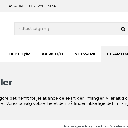
E
14 DAGES
FORTRYDELSESRET
TILBEHØR
VÆRKTØJ
NETVÆRK
EL-ARTIK
ler
gøre det nemt for jer at finde de el-artikler i mangler. Vi er altid 
ser. Vores udvalg vokser heletiden, så finder I ikke lige det I ma
Forlængerledning med jord 5 meter - h