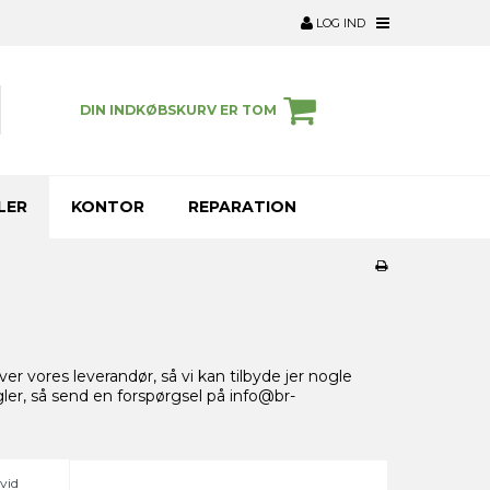
LOG IND
DIN INDKØBSKURV ER TOM
LER
KONTOR
REPARATION
over vores leverandør, så vi kan tilbyde jer nogle
ngler, så send en forspørgsel på info@br-
vid