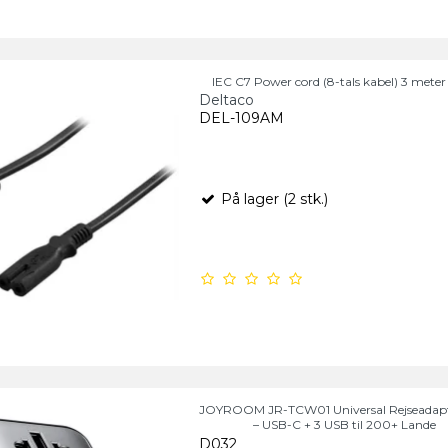
IEC C7 Power cord (8-tals kabel) 3 meter 
Deltaco
DEL-109AM
På lager (2 stk.)
JOYROOM JR-TCW01 Universal Rejseadap
– USB-C + 3 USB til 200+ Lande
D032