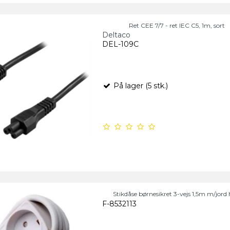
Ret CEE 7/7 - ret IEC C5, 1m, sort
Deltaco
DEL-109C
På lager (5 stk.)
Stikdåse børnesikret 3-vejs 1,5m m/jord 
F-8532113