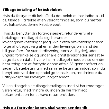
Tilbagebetaling af købsbeløbet
Hvis du fortryder dit køb, får du det beløb du har indbetalt til
os, tilbage. I tilfælde af en værdiforringelse, som du hæfter
for, fratrækkes denne købsbeløbet.
Hvis du benytter din fortrydelsesret, refunderer vi alle
betalinger modtaget fra dig, herunder
leveringsomkostninger (dog ikke ekstra omkostninger som
følge af dit eget valg af en anden leveringsform, end den
billigste form for standardlevering, som vi tilbyder), uden
unødig forsinkelse og under alle omstændigheder senest 14
dage fra den dato, hvor vi har modtaget meddelelse om din
beslutning om at fortryde denne aftale. Vi gennemfører en
sådan tilbagebetaling med samme betalingsmiddel, som du
benyttede ved den oprindelige transaktion, medmindre du
udtrykkeligt har indvilget i noget andet.
Vi kan tilbageholde tilbagebetalingen, indtil vi har modtaget
varen retur, med mindre du inden da har fremlagt
dokumentation for at have returneret den.
Hvis du fortryder købet, skal varen sendes til: