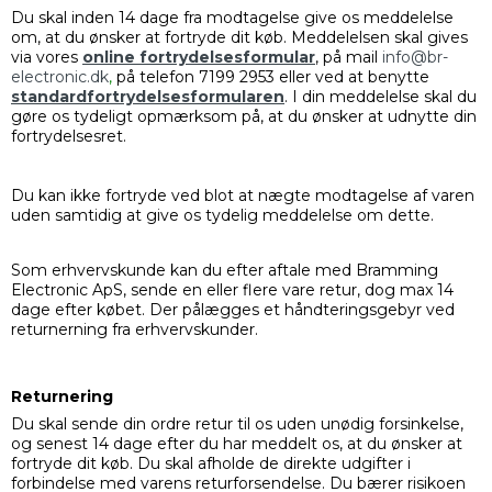
Du skal inden 14 dage fra modtagelse give os meddelelse
om, at du ønsker at fortryde dit køb. Meddelelsen skal gives
via vores
online fortrydelsesformular
, på mail
info@br-
electronic.dk
,
på telefon 7199 2953
eller ved at benytte
standardfortrydelsesformularen
. I din meddelelse skal du
gøre os tydeligt opmærksom på, at du ønsker at udnytte din
fortrydelsesret.
Du kan ikke fortryde ved blot at nægte modtagelse af varen
uden samtidig at give os tydelig meddelelse om dette.
Som erhvervskunde kan du efter aftale med Bramming
Electronic ApS, sende en eller flere vare retur, dog max 14
dage efter købet. Der pålægges et håndteringsgebyr ved
returnerning fra erhvervskunder.
Returnering
Du skal sende din ordre retur til os uden unødig forsinkelse,
og senest 14 dage efter du har meddelt os, at du ønsker at
fortryde dit køb. Du skal afholde de direkte udgifter i
forbindelse med varens returforsendelse. Du bærer risikoen