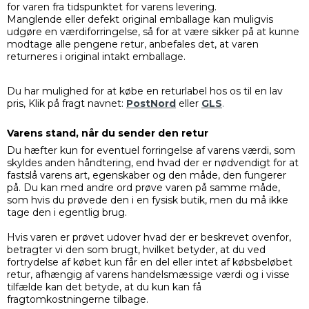
for varen fra tidspunktet for varens levering.
Manglende eller defekt original emballage kan muligvis
udgøre en værdiforringelse, så for at være sikker på at kunne
modtage alle pengene retur, anbefales det, at varen
returneres i original intakt emballage.
Du har mulighed for at købe en returlabel hos os til en lav
pris, Klik på fragt navnet:
PostNord
eller
GLS
.
Varens stand, når du sender den retur
Du hæfter kun for eventuel forringelse af varens værdi, som
skyldes anden håndtering, end hvad der er nødvendigt for at
fastslå varens art, egenskaber og den måde, den fungerer
på. Du kan med andre ord prøve varen på samme måde,
som hvis du prøvede den i en fysisk butik, men du må ikke
tage den i egentlig brug.
Hvis varen er prøvet udover hvad der er beskrevet ovenfor,
betragter vi den som brugt, hvilket betyder, at du ved
fortrydelse af købet kun får en del eller intet af købsbeløbet
retur, afhængig af varens handelsmæssige værdi og i visse
tilfælde kan det betyde, at du kun kan få
fragtomkostningerne tilbage.