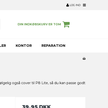
LOG IND
DIN INDKØBSKURV ER TOM
LER
KONTOR
REPARATION
lgelig også cover til P8 Lite, så du kan passe godt
39,95 DKK