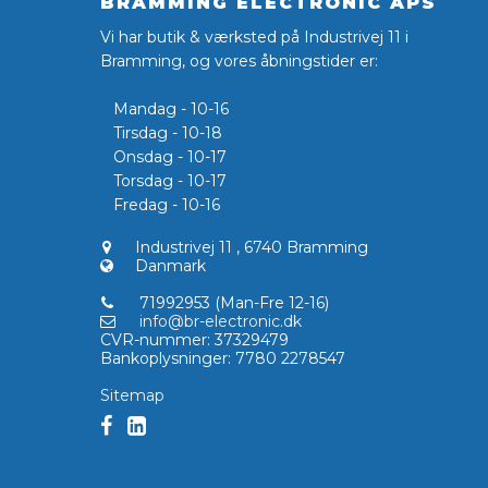
BRAMMING ELECTRONIC APS
Vi har butik & værksted på Industrivej 11 i
Bramming, og vores åbningstider er:
Mandag - 10-16
Tirsdag - 10-18
Onsdag - 10-17
Torsdag - 10-17
Fredag - 10-16
Industrivej 11
,
6740 Bramming
Danmark
71992953 (Man-Fre 12-16)
info@br-electronic.dk
CVR-nummer
:
37329479
Bankoplysninger
:
7780 2278547
Sitemap