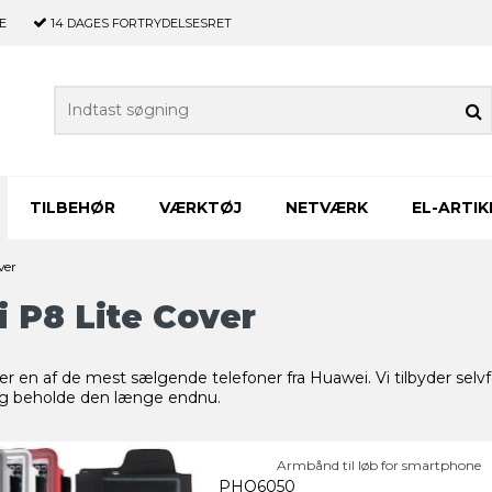
E
14 DAGES
FORTRYDELSESRET
TILBEHØR
VÆRKTØJ
NETVÆRK
EL-ARTIK
ver
 P8 Lite Cover
r en af de mest sælgende telefoner fra Huawei. Vi tilbyder selvfø
 og beholde den længe endnu.
Armbånd til løb for smartphone
PHO6050