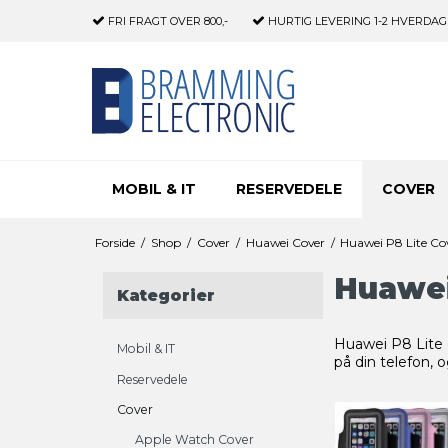
FRI FRAGT
OVER 800,-
HURTIG LEVERING
1-2 HVERDAG
MOBIL & IT
RESERVEDELE
COVER
Forside
/
Shop
/
Cover
/
Huawei Cover
/
Huawei P8 Lite Co
Huawei
Kategorier
Huawei P8 Lite e
Mobil & IT
på din telefon,
Reservedele
Cover
Apple Watch Cover