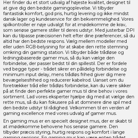
Her finder du et stort udvalg af højeste kvalitet, designet til
at give dig den bedste gamingoplevelse. Vi tilbyder
fantastisk komfort, god pris, hurtig levering og ikke mindst
dansk lager og kundeservice for din bekvemmelighed. Vores
spilkontroller er nøje udvalgt for at imødekomme de krav,
som seriøse gamere stiller til deres udstyr. Med justerbar DPI
kan du tilpasse præcisionen helt efter dine præferencer, så du
altid har den bedste respons. Vælg mellem modeller med
eller uden RGB-belysning for at skabe den rette stemning
omkring din gaming station. Vi tilbyder både trådløse og
ledningsbaserede gamer mus, så du kan vælge den
forbindelse, der passer bedst til din spillestil. Der er fordele
ved begge typer - trådet sikrer en pålidelig forbindelse og
minimum input delay, mens trådløs frihed giver dig mere
bevægelsesfrihed og reducerer kabelrod. Uanset om du
foretrækker tråd eller trådløs forbindelse, kan du være sikker
på at finde den perfekte gamer mus til dine behov i vores
sortiment. Lad vores eksperter hjælpe dig med at vælge den
rette mus, så du kan fokusere på at dominere dine spil med
den bedste udstyr til rådighed. Velkommen til en verden af
gaming excellence med vores udvalg af gamer mus.
En gaming mus er en specielt designet mus, der er skabt til
at imødekomme behovene hos seriøse gamere. Den
tilbyder præcis styring, hurtig respons og komfort i lange
gaming sessions. En gaming mus kan være enten trådet