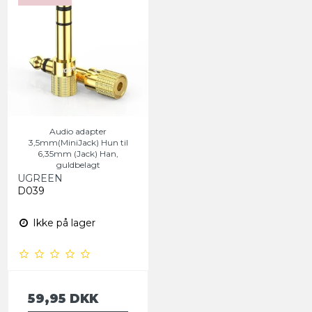
Audio adapter
3,5mm(MiniJack) Hun til
6,35mm (Jack) Han,
guldbelagt
UGREEN
D039
Ikke på lager
59,95 DKK