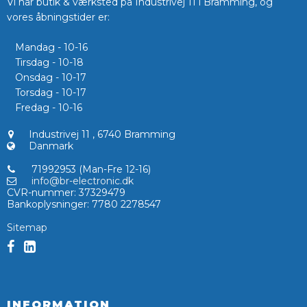
Vi har butik & værksted på Industrivej 11 i Bramming, og
vores åbningstider er:
Mandag - 10-16
Tirsdag - 10-18
Onsdag - 10-17
Torsdag - 10-17
Fredag - 10-16
Industrivej 11
,
6740 Bramming
Danmark
71992953 (Man-Fre 12-16)
info@br-electronic.dk
CVR-nummer
:
37329479
Bankoplysninger
:
7780 2278547
Sitemap
INFORMATION