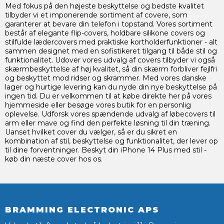
Med fokus på den højeste beskyttelse og bedste kvalitet
tilbyder vi et imponerende sortiment af covere, som
garanterer at bevare din telefon i topstand. Vores sortiment
består af elegante flip-covers, holdbare silikone covers og
stilfulde lædercovers med praktiske kortholderfunktioner - alt
sammen designet med en sofistikeret tilgang til både stil og
funktionalitet. Udover vores udvalg af covers tilbyder vi også
skærmbeskyttelse af høj kvalitet, så din skærm forbliver fejlfri
og beskyttet mod ridser og skrammer. Med vores danske
lager og hurtige levering kan du nyde din nye beskyttelse på
ingen tid. Du er velkommen til at købe direkte her på vores
hjemmeside eller besøge vores butik for en personlig
oplevelse. Udforsk vores spændende udvalg af løbecovers til
arm eller mave og find den perfekte løsning til din træning.
Uanset hvilket cover du vælger, så er du sikret en
kombination af stil, beskyttelse og funktionalitet, der lever op
til dine forventninger. Beskyt din iPhone 14 Plus med stil -
køb din næste cover hos os.
BRAMMING ELECTRONIC APS