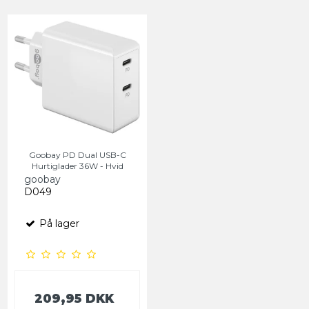
Goobay PD Dual USB-C
Hurtiglader 36W - Hvid
goobay
D049
På lager
209,95 DKK