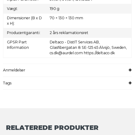
Vægt:
190 g
Dimensioner (B x D
70 × 130 × 130 mm
x H):
Producentgaranti:
2 års reklamationsret
GPSR Part
Deltaco - DistIT Services AB,
Information
Glasfibergatan 8 SE-125 45 Älvsjö, Sweden,
cs.dk@aurdel.com https://deltaco.dk
Anmeldelser
Tags
RELATEREDE PRODUKTER