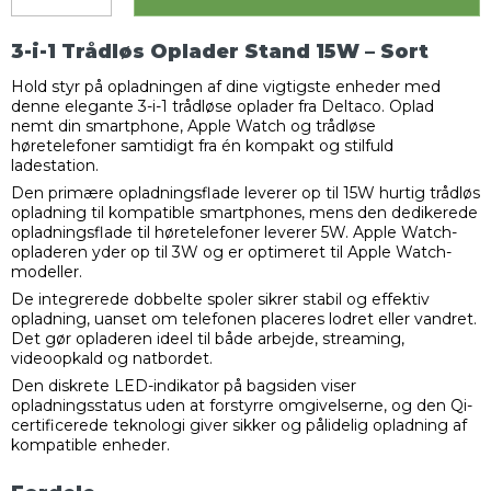
3-i-1 Trådløs Oplader Stand 15W – Sort
Hold styr på opladningen af dine vigtigste enheder med
denne elegante 3-i-1 trådløse oplader fra Deltaco. Oplad
nemt din smartphone, Apple Watch og trådløse
høretelefoner samtidigt fra én kompakt og stilfuld
ladestation.
Den primære opladningsflade leverer op til 15W hurtig trådløs
opladning til kompatible smartphones, mens den dedikerede
opladningsflade til høretelefoner leverer 5W. Apple Watch-
opladeren yder op til 3W og er optimeret til Apple Watch-
modeller.
De integrerede dobbelte spoler sikrer stabil og effektiv
opladning, uanset om telefonen placeres lodret eller vandret.
Det gør opladeren ideel til både arbejde, streaming,
videoopkald og natbordet.
Den diskrete LED-indikator på bagsiden viser
opladningsstatus uden at forstyrre omgivelserne, og den Qi-
certificerede teknologi giver sikker og pålidelig opladning af
kompatible enheder.