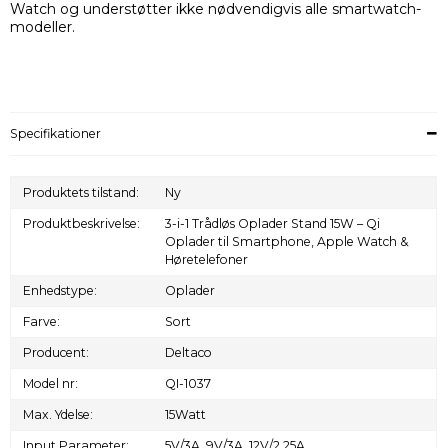
Watch og understøtter ikke nødvendigvis alle smartwatch-
modeller.
Specifikationer
Produktets tilstand:
Ny
Produktbeskrivelse:
3-i-1 Trådløs Oplader Stand 15W – Qi
Oplader til Smartphone, Apple Watch &
Høretelefoner
Enhedstype:
Oplader
Farve:
Sort
Producent:
Deltaco
Model nr:
QI-1037
Max. Ydelse:
15Watt
Input Parameter:
5V/3A, 9V/3A, 12V/2.25A