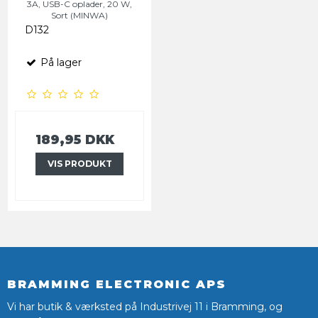
3A, USB-C oplader, 20 W,
Sort (MINWA)
D132
På lager
189,95 DKK
VIS PRODUKT
BRAMMING ELECTRONIC APS
Vi har butik & værksted på Industrivej 11 i Bramming, og