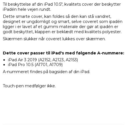
Til beskyttelse af din iPad 10.5", kvalitets cover der beskytter
iPadén hele vejen rundt.
Dette smarte cover, kan foldes så den kan stå vandret,
designet er ungdomligt og smart, selve coveret som ipadén
ligger i er lavet af et gummi materiale der gør at ipadén er
godt beskyttet, klappen er beklædt med kvalitets polyester.
Skærmen slukker når coveret lukkes over skærmen.
Dette cover passer til iPad's med følgende A-nummere:
iPad Air 3 2019 (A2152, A2123, A2153)
iPad Pro 10.5 (A1701, A1709)
A-nummeret findes på bagsiden af din iPad.
Touch-pen medfølger ikke.