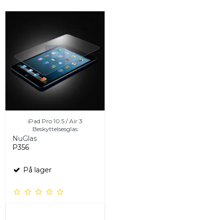
iPad Pro 10.5 / Air 3
Beskyttelsesglas
NuGlas
P356
På lager