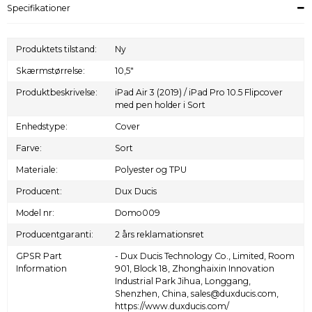
Specifikationer
Produktets tilstand:
Ny
Skærmstørrelse:
10,5"
Produktbeskrivelse:
iPad Air 3 (2019) / iPad Pro 10.5 Flipcover
med pen holder i Sort
Enhedstype:
Cover
Farve:
Sort
Materiale:
Polyester og TPU
Producent:
Dux Ducis
Model nr:
Domo009
Producentgaranti:
2 års reklamationsret
GPSR Part
- Dux Ducis Technology Co., Limited, Room
Information
901, Block 18, Zhonghaixin Innovation
Industrial Park Jihua, Longgang,
Shenzhen, China, sales@duxducis.com,
https://www.duxducis.com/