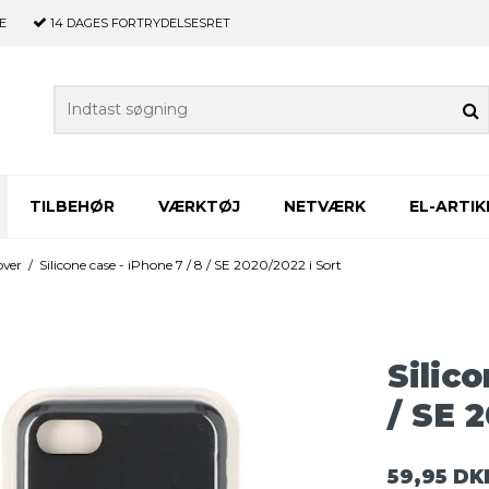
E
14 DAGES
FORTRYDELSESRET
TILBEHØR
VÆRKTØJ
NETVÆRK
EL-ARTIK
over
/
Silicone case - iPhone 7 / 8 / SE 2020/2022 i Sort
Silico
/ SE 
59,95 DK