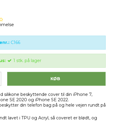
mmelse
enr.:
C166
us:
1
stk.
på lager
KØB
ød silikone beskyttende cover til din iPhone 7,
hone SE 2020 og iPhone SE 2022.
eskytter din telefon bag på og hele vejen rundt på
ndt lavet i TPU og Acryl, så coveret er blødt, og