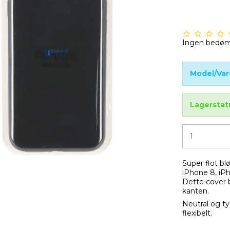
Ingen bedø
Model/Var
Lagerstat
Super flot bl
iPhone 8, iP
Dette cover b
kanten.
Neutral og ty
flexibelt.