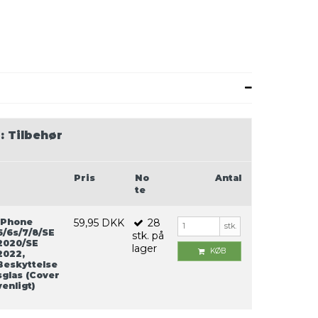
:
Tilbehør
Pris
No
Antal
te
iPhone
59,95 DKK
28
stk.
6/6s/7/8/SE
stk.
på
2020/SE
lager
KØB
2022,
Beskyttelse
sglas (Cover
venligt)