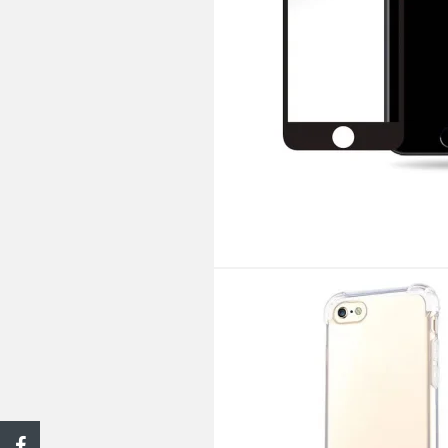
iPhone SE Cover
iPhone 5S Cover
iPhone 5C Cover
iPhone 5 Cover
Motorola Cover
Nokia Cover
OnePlus Cover
Samsung Cover
Sony Cover
Universal Cover
Tilbehør
Værktøj
Netværk
El-artikler
Kontor