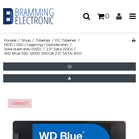
0
Forside
/
Shop
/
Tilbehør
/
PC Tilbehør
/
HDD / SSD / Lagering / Optiske drev
/
Solid state drev (SSD)
/
2.5" Sata (SSD)
/
WD Blue SSD SA510 250GB 2.5" SATA-600
UDSOLGT