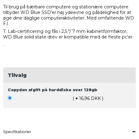
Til brug på bærbare computere og stationære computere
tilbyder WD Blue SSD'er høj ydeevne og pålidelighed for at
øge dine daglige computeraktiviteter. Med omfattende WD
F.l.
T. Lab-certificering og fås i 2,5 "/ 7 mm kabinetformfaktor,
WD Blue solid state-drev er kompatible med de fleste pc'er.
.
Tilvalg
Copydan afgift på harddiske over 128gb
(
+
16,96 DKK )
Specifikationer