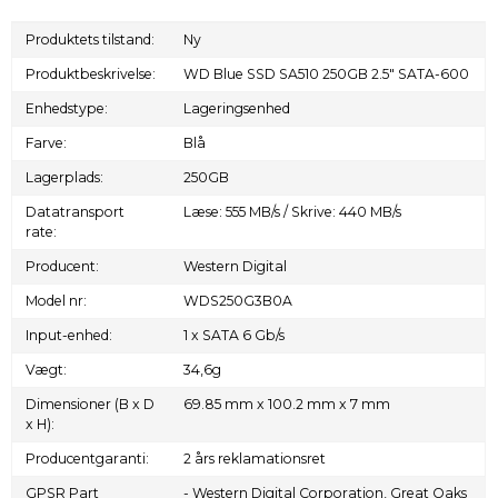
Produktets tilstand:
Ny
Produktbeskrivelse:
WD Blue SSD SA510 250GB 2.5" SATA-600
Enhedstype:
Lageringsenhed
Farve:
Blå
Lagerplads:
250GB
Datatransport
Læse: 555 MB/s / Skrive: 440 MB/s
rate:
Producent:
Western Digital
Model nr:
WDS250G3B0A
Input-enhed:
1 x SATA 6 Gb/s
Vægt:
34,6g
Dimensioner (B x D
69.85 mm x 100.2 mm x 7 mm
x H):
Producentgaranti:
2 års reklamationsret
GPSR Part
- Western Digital Corporation, Great Oaks