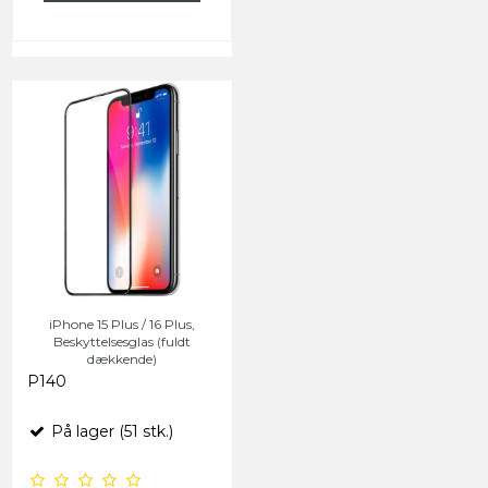
iPhone 15 Plus / 16 Plus,
Beskyttelsesglas (fuldt
dækkende)
P140
På lager (51 stk.)