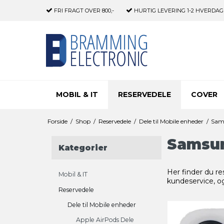
FRI FRAGT
OVER 800,-
HURTIG LEVERING
1-2 HVERDAG
MOBIL & IT
RESERVEDELE
COVER
Forside
/
Shop
/
Reservedele
/
Dele til Mobile enheder
/
Sam
Samsun
Kategorier
Her finder du re
Mobil & IT
kundeservice, og
Reservedele
Dele til Mobile enheder
Apple AirPods Dele