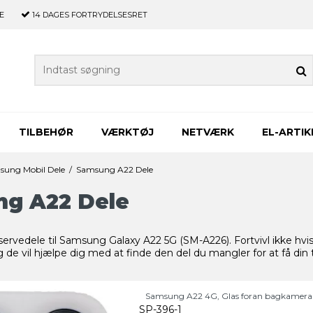
E
14 DAGES
FORTRYDELSESRET
TILBEHØR
VÆRKTØJ
NETVÆRK
EL-ARTIK
sung Mobil Dele
/
Samsung A22 Dele
g A22 Dele
servedele til Samsung Galaxy A22 5G (SM-A226). Fortvivl ikke hvi
 de vil hjælpe dig med at finde den del du mangler for at få din t
Samsung A22 4G, Glas foran bagkamera 
SP-396-1