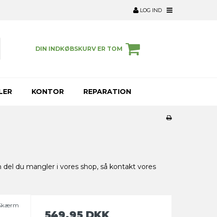
LOG IND
DIN INDKØBSKURV ER TOM
LER
KONTOR
REPARATION
n del du mangler i vores shop, så kontakt vores
, Skærm
549,95 DKK