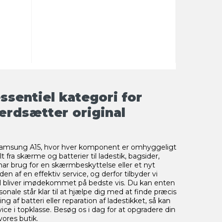
sentiel kategori for
ærdsætter original
l Samsung A15, hvor hver komponent er omhyggeligt
 fra skærme og batterier til ladestik, bagsider,
u har brug for en skærmbeskyttelse eller et nyt
n af en effektiv service, og derfor tilbyder vi
ål bliver imødekommet på bedste vis. Du kan enten
onale står klar til at hjælpe dig med at finde præcis
 af batteri eller reparation af ladestikket, så kan
ice i topklasse. Besøg os i dag for at opgradere din
vores butik.