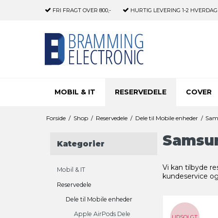
FRI FRAGT
OVER 800,-
HURTIG LEVERING
1-2 HVERDAG
MOBIL & IT
RESERVEDELE
COVER
Forside
/
Shop
/
Reservedele
/
Dele til Mobile enheder
/
Sam
Samsun
Kategorier
Vi kan tilbyde r
Mobil & IT
kundeservice og 
Reservedele
Dele til Mobile enheder
Apple AirPods Dele
UDSOLGT