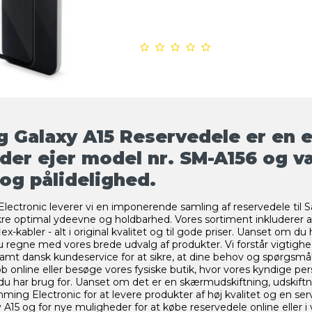
 Galaxy A15 Reservedele er en es
 der ejer model nr. SM-A156 og v
 og pålidelighed.
ectronic leverer vi en imponerende samling af reservedele ti
ikre optimal ydeevne og holdbarhed. Vores sortiment inkluderer alt
ex-kabler - alt i original kvalitet og til gode priser. Uanset om d
du regne med vores brede udvalg af produkter. Vi forstår vigtighede
 samt dansk kundeservice for at sikre, at dine behov og spørgsm
b online eller besøge vores fysiske butik, hvor vores kyndige pers
du har brug for. Uanset om det er en skærmudskiftning, udskiftning
ming Electronic for at levere produkter af høj kvalitet og en serv
15 og for nye muligheder for at købe reservedele online eller i 